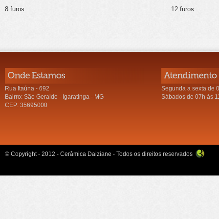
8 furos 12 furos
Rua Itaúna - 692
Segunda a sexta de 
Bairro: São Geraldo - Igaratinga - MG
Sábados de 07h às 1
CEP: 35695000
© Copyright - 2012 - Cerâmica Daiziane - Todos os direitos reservados