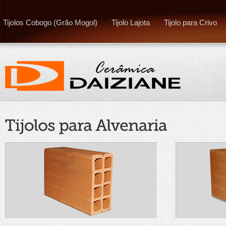
Tijolos Cobogo (Grão Mogol)
Tijolo Lajota
Tijolo para Crivo